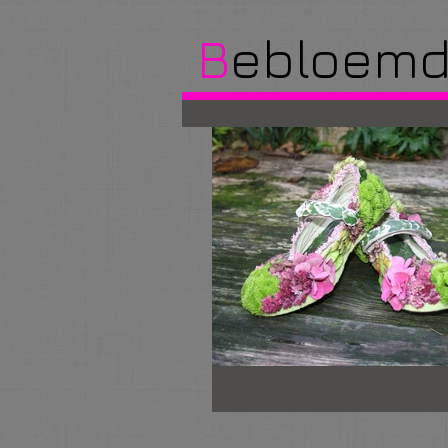
B
ebloem