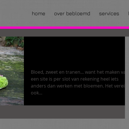
d
home
over bebloemd
services
Een nieuwe site voor
Bebloemd
Bloed, zweet en tranen... want het maken van
een site is per slot van rekening heel iets
anders dan werken met bloemen. Het vereist
ook...